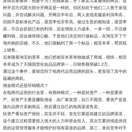
尿病在家修养，他妻子为了照顾家庭，开了家卖儿童服饰的网店。这
种开启方式跟大部分开网店是一样的。但区别在于他们二人善于发现
问题，并尝试解决问题。开网店半年后，两人发现卖服装利润率高，
但因不是标准化产品，退货率也非常高。做过生意的都知道，退货率
高，不仅会折损已有的利润，还会增加人力成本。一来一回，不仅难
赚到钱，还会做得很心酸。于是他们决定转行做标品，在淘宝开了个
海外购的店铺。不久，他们接触到了第一个标品：相宜本草，帮其线
上销售。
后来随着淘宝的变革，他们把相宜本草单独做成了商城，很快，相宜
本草成为了天猫国货化妆品品牌第一，日销售额突破1.2万。
通过这个事件，黄韬尝到了电商代运营品牌的甜头，更发现了其中的
蕴藏的商机。
佣金模式还是经销模式？
在电商代运营的行业里，有两种模式，一种是轻资产，一种是重资
产。轻资产主要是赚取佣金，由厂家发货，自己不囤货。重资产是直
接向品牌方采购商品，然后通过自己的电商渠道售卖。
轻资产看似资产很轻，其实并不轻。首先它要提前建立好品牌渠道，
这个建立过程需要投入很大的人力和资金投入。其次它要持续提供优
质的运营管理服务才能维护好现有渠道的品牌。第三，来自竞争对手