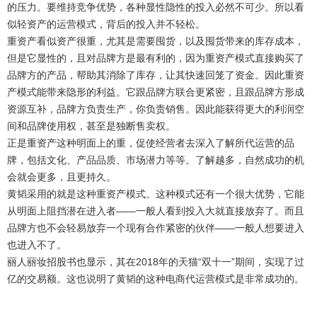
的压力。要维持竞争优势，各种显性隐性的投入必然不可少。所以看
似轻资产的运营模式，背后的投入并不轻松。
重资产看似资产很重，尤其是需要囤货，以及囤货带来的库存成本，
但是它显性的，且对品牌方是最有利的，因为重资产模式直接购买了
品牌方的产品，帮助其消除了库存，让其快速回笼了资金。因此重资
产模式能带来隐形的利益。它跟品牌方联合更紧密，且跟品牌方形成
资源互补，品牌方负责生产，你负责销售。因此能获得更大的利润空
间和品牌使用权，甚至是独断售卖权。
正是重资产这种明面上的重，促使经营者去深入了解所代运营的品
牌，包括文化、产品品质、市场潜力等等。了解越多，自然成功的机
会就会更多，且更持久。
黄韬采用的就是这种重资产模式。这种模式还有一个很大优势，它能
从明面上阻挡潜在进入者——一般人看到投入大就直接放弃了。而且
品牌方也不会轻易放弃一个现有合作紧密的伙伴——一般人想要进入
也进入不了。
丽人丽妆招股书也显示，其在2018年的天猫“双十一”期间，实现了过
亿的交易额。这也说明了黄韬的这种电商代运营模式是非常成功的。