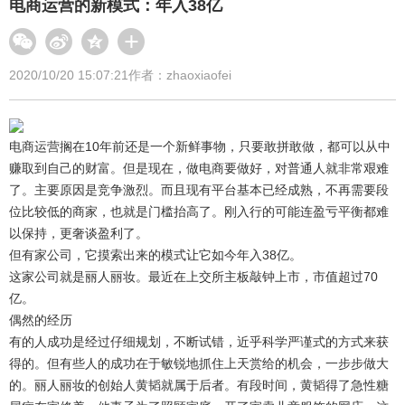
电商运营的新模式：年入38亿
2020/10/20 15:07:21
作者：zhaoxiaofei
电商运营搁在10年前还是一个新鲜事物，只要敢拼敢做，都可以从中
赚取到自己的财富。但是现在，做电商要做好，对普通人就非常艰难
了。主要原因是竞争激烈。而且现有平台基本已经成熟，不再需要段
位比较低的商家，也就是门槛抬高了。刚入行的可能连盈亏平衡都难
以保持，更奢谈盈利了。
但有家公司，它摸索出来的模式让它如今年入38亿。
这家公司就是丽人丽妆。最近在上交所主板敲钟上市，市值超过70
亿。
偶然的经历
有的人成功是经过仔细规划，不断试错，近乎科学严谨式的方式来获
得的。但有些人的成功在于敏锐地抓住上天赏给的机会，一步步做大
的。丽人丽妆的创始人黄韬就属于后者。有段时间，黄韬得了急性糖