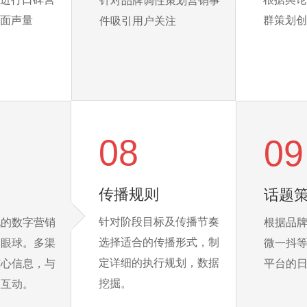
针对品牌调性策划营销事
面声量
群策划创
件吸引用户关注
08
09
传播规则
话题
针对阶段目标及传播节奏
化的数字营销
根据品
选择适合的传播形式，制
户眼球。多渠
微一抖
定详细的执行规划，数据
核心信息，与
平台的
挖掘。
效互动。