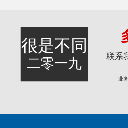
很是不同
联系
二零一九
业