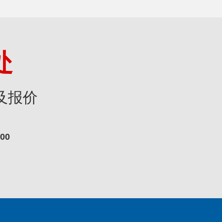
处
及报价
000