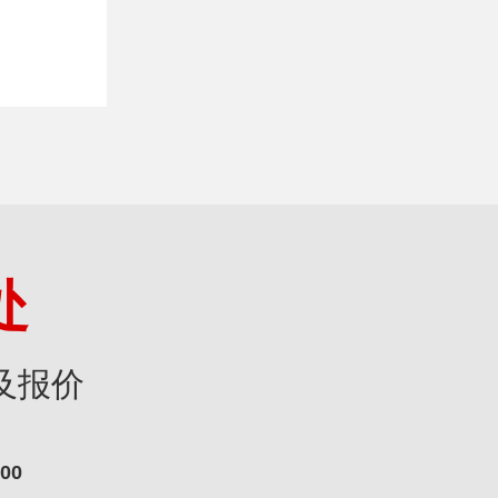
处
及报价
000